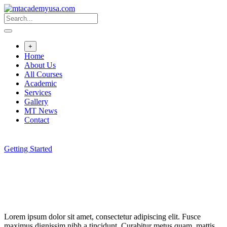
+
Home
About Us
All Courses
Academic
Services
Gallery
MT News
Contact
Getting Started
Lorem ipsum dolor sit amet, consectetur adipiscing elit. Fusce
maximus dignissim nibh a tincidunt. Curabitur metus quam, mattis