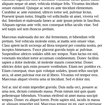
aliquam neque sit amet, vehicula tristique felis. Vivamus tincidunt
ornare euismod. Quisque ac sem eu ante tincidunt elementum.
Curabitur ac ante euismod, ultrices tortor sed, pulvinar lectus.
Praesent ipsum tortor, fringilla vel sollicitudin sit amet, viverra vel
dui. Interdum et malesuada fames ac ante ipsum primis in faucibus.
Aliquam egestas ante velit, non consequat tellus iaculis vitae. Sed
sed turpis sed sem rhoncus pretium.
Maecenas malesuada dui nec dui fermentum, et bibendum velit
pretium. Sed vehicula molestie enim, at mattis sem ornare vitae.
Class aptent taciti sociosqu ad litora torquent per conubia nostra, per
inceptos himenaeos. Fusce placerat gravida turpis ac pulvinar.
Suspendisse ultrices sodales nibh nec tempor. Nam luctus est nisl,
venenatis tincidunt tortor accumsan condimentum. Donec facilisis
sapien a dolor molestie, id molestie mauris consectetur. Donec
ultricies dolor quis enim posuere vestibulum. Etiam nec porttitor ex.
Etiam consequat, risus quis volutpat sodales, ipsum tellus suscipit
arcu, sit amet pulvinar erat est id libero. Vivamus vel tempor eros.
Maecenas aliquet viverra urna ut tincidunt. Sed et dolor nisi.
Sed ac nisl id enim imperdiet gravida. Duis nulla orci, posuere ac
urna non, dictum commodo massa. Proin rutrum nisl quis quam
pellentesque bibendum. Vivamus eleifend sit amet massa suscipit
tempus. Donec eu aliquet lorem. Proin sapien nisl, iaculis in massa
ut, aliquam imperdiet nisl. Maecenas tempor mi mi, eget scelerisque