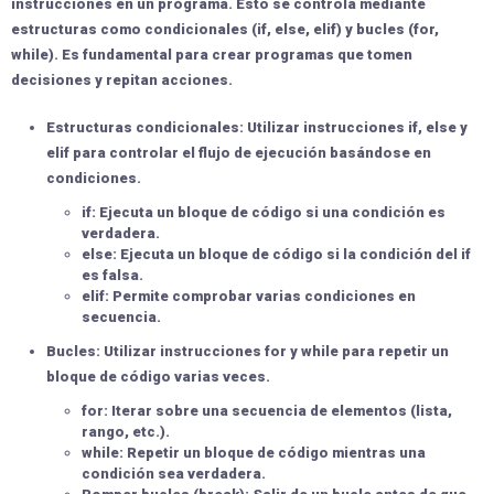
instrucciones en un programa. Esto se controla mediante
estructuras como condicionales (if, else, elif) y bucles (for,
while). Es fundamental para crear programas que tomen
decisiones y repitan acciones.
Estructuras condicionales:
Utilizar instrucciones if, else y
elif para controlar el flujo de ejecución basándose en
condiciones.
if:
Ejecuta un bloque de código si una condición es
verdadera.
else:
Ejecuta un bloque de código si la condición del if
es falsa.
elif:
Permite comprobar varias condiciones en
secuencia.
Bucles:
Utilizar instrucciones for y while para repetir un
bloque de código varias veces.
for:
Iterar sobre una secuencia de elementos (lista,
rango, etc.).
while:
Repetir un bloque de código mientras una
condición sea verdadera.